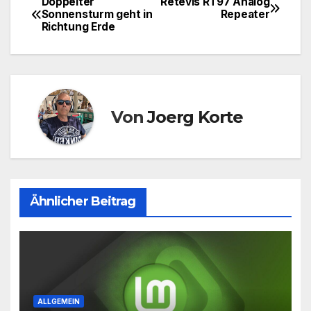
Doppelter
Retevis RT97 Analog
Beitragsnavigation
Sonnensturm geht in
Repeater
Richtung Erde
Von
Joerg Korte
Ähnlicher Beitrag
ALLGEMEIN