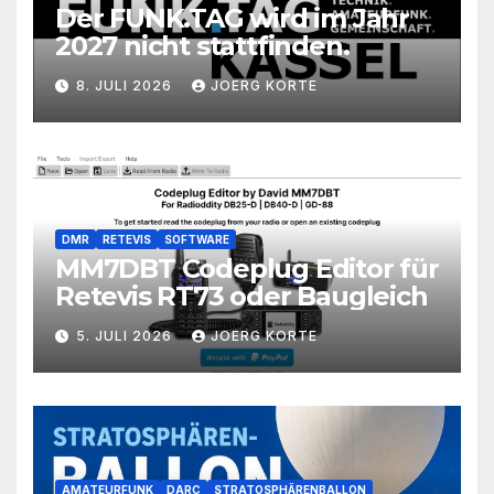
Der FUNK.TAG wird im Jahr
2027 nicht stattfinden.
8. JULI 2026
JOERG KORTE
DMR
RETEVIS
SOFTWARE
MM7DBT Codeplug Editor für
Retevis RT73 oder Baugleich
5. JULI 2026
JOERG KORTE
AMATEURFUNK
DARC
STRATOSPHÄRENBALLON