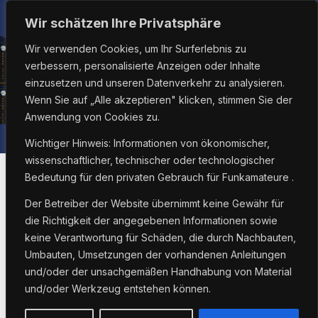
Zum
Do.. Aug. 6th, 2026
12:37:00 PM
Wir schätzen Ihre Privatsphäre
Inhalt
Wir verwenden Cookies, um Ihr Surferlebnis zu
springen
verbessern, personalisierte Anzeigen oder Inhalte
einzusetzen und unseren Datenverkehr zu analysieren.
Wenn Sie auf „Alle akzeptieren" klicken, stimmen Sie der
Anwendung von Cookies zu.
Wichtiger Hinweis: Informationen von ökonomischer,
wissenschaftlicher, technischer oder technologischer
Bedeutung für den privaten Gebrauch für Funkamateure .
Der Betreiber der Website übernimmt keine Gewähr für
ALLGEMEIN
die Richtigkeit der angegebenen Informationen sowie
Ein Viertel des
keine Verantwortung für Schäden, die durch Nachbauten,
Umbauten, Umsetzungen der vorhandenen Anleitungen
Amateurfunk-IPv4-
und/oder der unsachgemäßen Handhabung von Material
und/oder Werkzeug entstehen können.
Bereichs verkauft