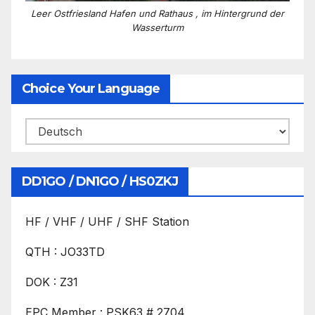
Leer Ostfriesland Hafen und Rathaus , im Hintergrund der
Wasserturm
Choice Your Language
DD1GO / DN1GO / HS0ZKJ
HF / VHF / UHF / SHF Station
QTH : JO33TD
DOK : Z31
EPC Member : PSK63 # 2704