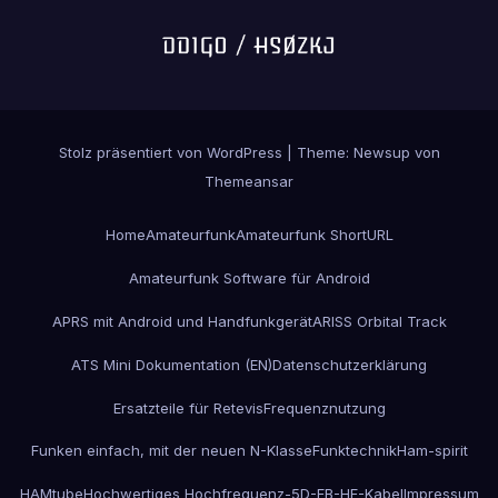
Stolz präsentiert von WordPress
|
Theme:
Newsup
von
Themeansar
Home
Amateurfunk
Amateurfunk ShortURL
Amateurfunk Software für Android
APRS mit Android und Handfunkgerät
ARISS Orbital Track
ATS Mini Dokumentation (EN)
Datenschutzerklärung
Ersatzteile für Retevis
Frequenznutzung
Funken einfach, mit der neuen N-Klasse
Funktechnik
Ham-spirit
HAMtube
Hochwertiges Hochfrequenz-5D-FB-HF-Kabel
Impressum