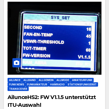
AILUNCE
ALLBAND
ALLGEMEIN
ALLMODE
AMATEURFUNK
FUNK NEWS
FUNKAMATEUR
HAMRADIO
STATIONSFUNKGERÄT
TRANSCEIVER
AilunceHS2: FW V1.1.5 unterstützt
ITU-Auswahl