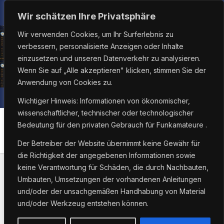
Zum
Sa.. Aug. 8th, 2026
6:13:07 PM
Wir schätzen Ihre Privatsphäre
Inhalt
Wir verwenden Cookies, um Ihr Surferlebnis zu
springen
verbessern, personalisierte Anzeigen oder Inhalte
einzusetzen und unseren Datenverkehr zu analysieren.
Wenn Sie auf „Alle akzeptieren" klicken, stimmen Sie der
Anwendung von Cookies zu.
Wichtiger Hinweis: Informationen von ökonomischer,
wissenschaftlicher, technischer oder technologischer
Bedeutung für den privaten Gebrauch für Funkamateure .
Kategorie:
Transceiver
Der Betreiber der Website übernimmt keine Gewähr für
die Richtigkeit der angegebenen Informationen sowie
keine Verantwortung für Schäden, die durch Nachbauten,
Umbauten, Umsetzungen der vorhandenen Anleitungen
und/oder der unsachgemäßen Handhabung von Material
und/oder Werkzeug entstehen können.