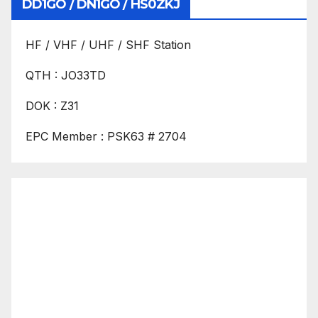
DD1GO / DN1GO / HS0ZKJ
HF / VHF / UHF / SHF Station
QTH : JO33TD
DOK : Z31
EPC Member : PSK63 # 2704