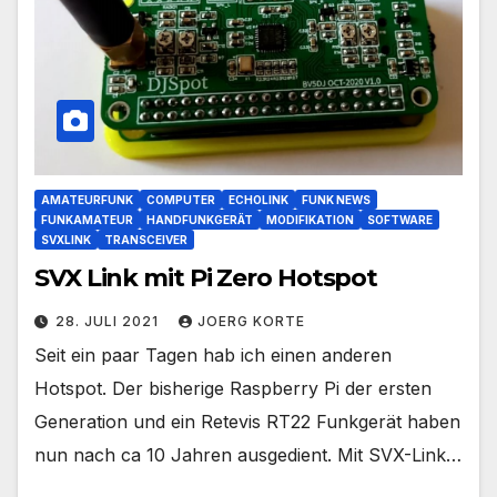
AMATEURFUNK
COMPUTER
ECHOLINK
FUNK NEWS
FUNKAMATEUR
HANDFUNKGERÄT
MODIFIKATION
SOFTWARE
SVXLINK
TRANSCEIVER
SVX Link mit Pi Zero Hotspot
28. JULI 2021
JOERG KORTE
Seit ein paar Tagen hab ich einen anderen
Hotspot. Der bisherige Raspberry Pi der ersten
Generation und ein Retevis RT22 Funkgerät haben
nun nach ca 10 Jahren ausgedient. Mit SVX-Link…