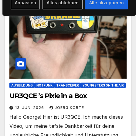
Anpassen
Alles ablehnen
Alle akzeptieren
AUSBILDUNG
NOTFUNK
TRANSCEIVER
YOUNGSTERS ON THE AIR
UR3QCE ’s Pixie in a Box
13. JUNI 2026
JOERG KORTE
Hallo George! Hier ist UR3QCE. Ich mache dieses
Video, um meine tiefste Dankbarkeit für deine
unglaubliche Freundlichkeit und Unterstützung