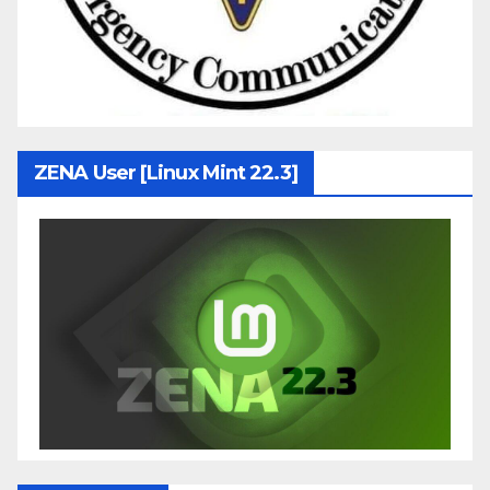
ZENA User [Linux Mint 22.3]