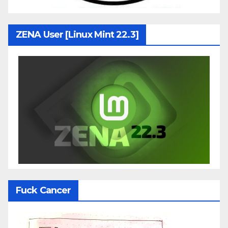
ZENA User [Linux Mint 22.3]
Fuck Cancer