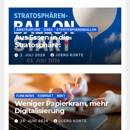
AMATEURFUNK
DARC
STRATOSPHÄRENBALLON
Aus Essen in die
Stratosphäre:
2. JULI 2026
JOERG KORTE
FUNK NEWS
KOMPAKT
MINT
Weniger Papierkram, mehr
Digitalisierung
26. JUNI 2026
JOERG KORTE