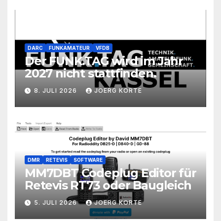
DARC
FUNKAMATEUR
VFDB
Der FUNK.TAG wird im Jahr
2027 nicht stattfinden.
8. JULI 2026
JOERG KORTE
DMR
RETEVIS
SOFTWARE
MM7DBT Codeplug Editor für
Retevis RT73 oder Baugleich
5. JULI 2026
JOERG KORTE