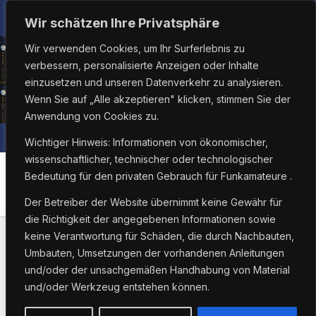
Zum
So.. Aug. 9th, 2026
9:27:40 AM
Wir schätzen Ihre Privatsphäre
Inhalt
Wir verwenden Cookies, um Ihr Surferlebnis zu
springen
verbessern, personalisierte Anzeigen oder Inhalte
einzusetzen und unseren Datenverkehr zu analysieren.
Wenn Sie auf „Alle akzeptieren" klicken, stimmen Sie der
Anwendung von Cookies zu.
Wichtiger Hinweis: Informationen von ökonomischer,
wissenschaftlicher, technischer oder technologischer
Bedeutung für den privaten Gebrauch für Funkamateure .
Schlagwort:
dprs
Der Betreiber der Website übernimmt keine Gewähr für
die Richtigkeit der angegebenen Informationen sowie
keine Verantwortung für Schäden, die durch Nachbauten,
Umbauten, Umsetzungen der vorhandenen Anleitungen
und/oder der unsachgemäßen Handhabung von Material
und/oder Werkzeug entstehen können.