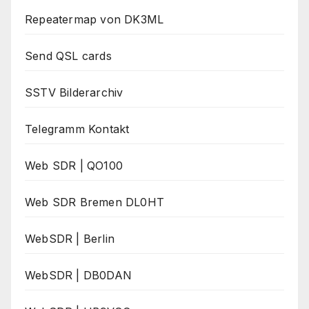
Repeatermap von DK3ML
Send QSL cards
SSTV Bilderarchiv
Telegramm Kontakt
Web SDR | QO100
Web SDR Bremen DL0HT
WebSDR | Berlin
WebSDR | DB0DAN