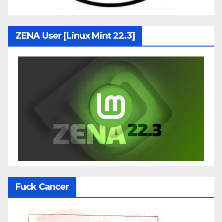
ZENA User [Linux Mint 22.3]
Fuck Cancer