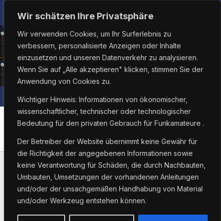
Zum
Mo.. Aug. 10th, 2026
8:27:28 PM
Wir schätzen Ihre Privatsphäre
Inhalt
Wir verwenden Cookies, um Ihr Surferlebnis zu
springen
verbessern, personalisierte Anzeigen oder Inhalte
einzusetzen und unseren Datenverkehr zu analysieren.
Wenn Sie auf „Alle akzeptieren" klicken, stimmen Sie der
Anwendung von Cookies zu.
Wichtiger Hinweis: Informationen von ökonomischer,
wissenschaftlicher, technischer oder technologischer
Bedeutung für den privaten Gebrauch für Funkamateure .
Monat:
März 2021
Der Betreiber der Website übernimmt keine Gewähr für
die Richtigkeit der angegebenen Informationen sowie
keine Verantwortung für Schäden, die durch Nachbauten,
Umbauten, Umsetzungen der vorhandenen Anleitungen
und/oder der unsachgemäßen Handhabung von Material
und/oder Werkzeug entstehen können.