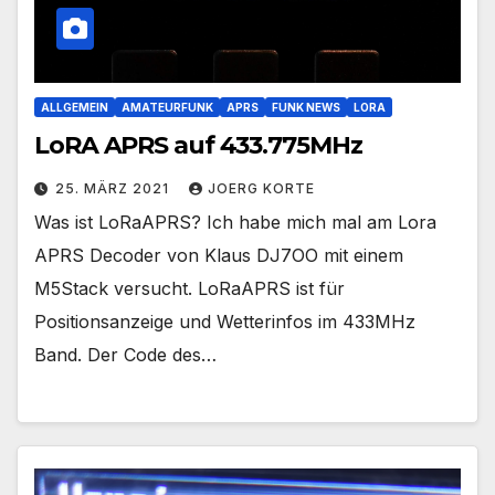
ALLGEMEIN
AMATEURFUNK
APRS
FUNK NEWS
LORA
LoRA APRS auf 433.775MHz
25. MÄRZ 2021
JOERG KORTE
Was ist LoRaAPRS? Ich habe mich mal am Lora
APRS Decoder von Klaus DJ7OO mit einem
M5Stack versucht. LoRaAPRS ist für
Positionsanzeige und Wetterinfos im 433MHz
Band. Der Code des…