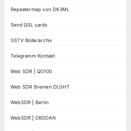
Repeatermap von DK3ML
Send QSL cards
SSTV Bilderarchiv
Telegramm Kontakt
Web SDR | QO100
Web SDR Bremen DL0HT
WebSDR | Berlin
WebSDR | DB0DAN