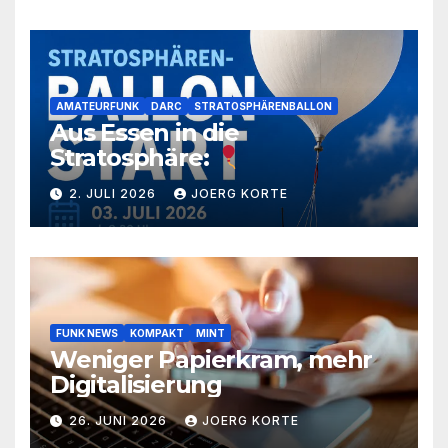
AMATEURFUNK
DARC
STRATOSPHÄRENBALLON
Aus Essen in die
Stratosphäre:
2. JULI 2026
JOERG KORTE
FUNK NEWS
KOMPAKT
MINT
Weniger Papierkram, mehr
Digitalisierung
26. JUNI 2026
JOERG KORTE