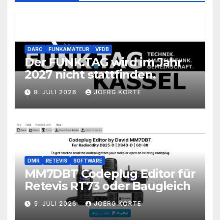
DARC
FUNKAMATEUR
VFDB
Der FUNK.TAG wird im Jahr
2027 nicht stattfinden.
8. JULI 2026
JOERG KORTE
DMR
RETEVIS
SOFTWARE
MM7DBT Codeplug Editor für
Retevis RT73 oder Baugleich
5. JULI 2026
JOERG KORTE