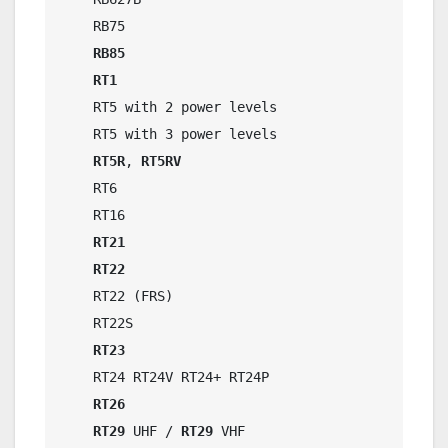
    RB75

RB85
RT1
    RT5 with 2 power levels  

    RT5 with 3 power levels  

RT5R
, 
RT5RV
    RT6

    RT16

RT21
RT22
    RT22 (FRS)

    RT22S

RT23
    RT24 RT24V RT24+ RT24P

RT26
RT29
 UHF / 
RT29
 VHF
