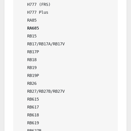
    H777 (FRS)  

    H777 Plus

    RA85 

RA685
    RB15

    RB17/RB17A/RB17V

    RB17P

    RB18

    RB19

    RB19P

    RB26

    RB27/RB27B/RB27V

    RB615

    RB617

    RB618

    RB619

    RB627B
