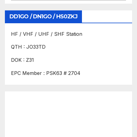
DD1GO / DN1GO / HS0ZKJ
HF / VHF / UHF / SHF Station
QTH : JO33TD
DOK : Z31
EPC Member : PSK63 # 2704