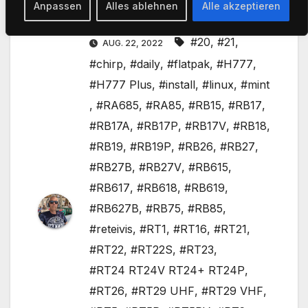
Anpassen
Alles ablehnen
Alle akzeptieren
Von
Joerg Korte
#20
,
#21
,
AUG. 22, 2022
#chirp
,
#daily
,
#flatpak
,
#H777
,
#H777 Plus
,
#install
,
#linux
,
#mint
,
#RA685
,
#RA85
,
#RB15
,
#RB17
,
#RB17A
,
#RB17P
,
#RB17V
,
#RB18
,
#RB19
,
#RB19P
,
#RB26
,
#RB27
,
#RB27B
,
#RB27V
,
#RB615
,
#RB617
,
#RB618
,
#RB619
,
#RB627B
,
#RB75
,
#RB85
,
#reteivis
,
#RT1
,
#RT16
,
#RT21
,
#RT22
,
#RT22S
,
#RT23
,
#RT24 RT24V RT24+ RT24P
,
#RT26
,
#RT29 UHF
,
#RT29 VHF
,