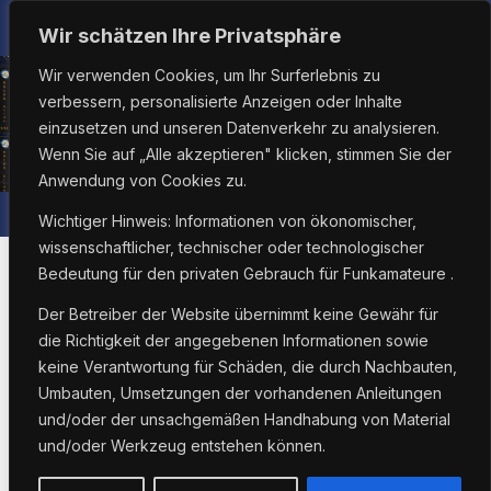
Zum
So.. Aug. 9th, 2026
9:32:31 AM
Wir schätzen Ihre Privatsphäre
Inhalt
Wir verwenden Cookies, um Ihr Surferlebnis zu
springen
verbessern, personalisierte Anzeigen oder Inhalte
einzusetzen und unseren Datenverkehr zu analysieren.
Wenn Sie auf „Alle akzeptieren" klicken, stimmen Sie der
Anwendung von Cookies zu.
Wichtiger Hinweis: Informationen von ökonomischer,
wissenschaftlicher, technischer oder technologischer
Bedeutung für den privaten Gebrauch für Funkamateure .
Der Betreiber der Website übernimmt keine Gewähr für
COMPUTER
MODIFIKATION
RETEVIS
SOFTWARE
die Richtigkeit der angegebenen Informationen sowie
Chirp unter MINT 21
keine Verantwortung für Schäden, die durch Nachbauten,
Umbauten, Umsetzungen der vorhandenen Anleitungen
oder Ubuntu 20.04
und/oder der unsachgemäßen Handhabung von Material
und/oder Werkzeug entstehen können.
installieren