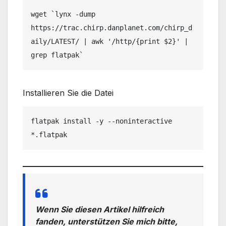
wget `lynx -dump 
https://trac.chirp.danplanet.com/chirp_d
aily/LATEST/ | awk '/http/{print $2}' | 
grep flatpak`
Installieren Sie die Datei
flatpak install -y --noninteractive 
*.flatpak
Wenn Sie diesen Artikel hilfreich
fanden, unterstützen Sie mich bitte,