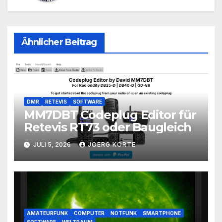
Ähnlicher Beitrag
DMR
RETEVIS
SOFTWARE
MM7DBT Codeplug Editor für
Retevis RT73 oder Baugleich
JULI 5, 2026
JOERG KORTE
AMATEURFUNK
COMPUTER
NOTFUNK
SMARTPHONE
SOFTWARE
WELTRAUM