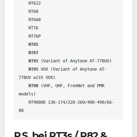
    RT622

    RT68

    RT668

    RT76

    RT76P

RT85
RT87
RT95
 (Variant of Anytone AT-778UV)

RT95
 VOX (Variant of Anytone AT-
778UV with VOX)

RT98
 (VHF, UHF, FreeNet and PMR 
models)

    RT9000D 136-174/220-260/400-490/66-
P.S. bei
RT3s
/
R82
&