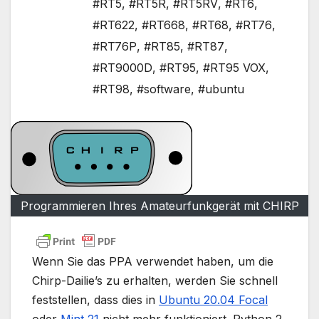
#RT5
,
#RT5R
,
#RT5RV
,
#RT6
,
#RT622
,
#RT668
,
#RT68
,
#RT76
,
#RT76P
,
#RT85
,
#RT87
,
#RT9000D
,
#RT95
,
#RT95 VOX
,
#RT98
,
#software
,
#ubuntu
Programmieren Ihres Amateurfunkgerät mit CHIRP
Wenn Sie das PPA verwendet haben, um die
Chirp-Dailie’s zu erhalten, werden Sie schnell
feststellen, dass dies in
Ubuntu 20.04 Focal
oder
Mint 21
nicht mehr funktioniert. Python 2