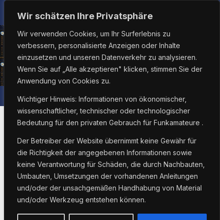
Zum
Fr.. Aug. 7th, 2026
9:04:16 PM
Wir schätzen Ihre Privatsphäre
Inhalt
Wir verwenden Cookies, um Ihr Surferlebnis zu
springen
verbessern, personalisierte Anzeigen oder Inhalte
einzusetzen und unseren Datenverkehr zu analysieren.
Wenn Sie auf „Alle akzeptieren" klicken, stimmen Sie der
Anwendung von Cookies zu.
Wichtiger Hinweis: Informationen von ökonomischer,
wissenschaftlicher, technischer oder technologischer
Bedeutung für den privaten Gebrauch für Funkamateure .
Der Betreiber der Website übernimmt keine Gewähr für
ALLGEMEIN
COMPUTER
NOTFUNK
SMARTPHONE
die Richtigkeit der angegebenen Informationen sowie
SOFTWARE
keine Verantwortung für Schäden, die durch Nachbauten,
Chromebook /
Umbauten, Umsetzungen der vorhandenen Anleitungen
und/oder der unsachgemäßen Handhabung von Material
Linuxbook und
und/oder Werkzeug entstehen können.
Drucker