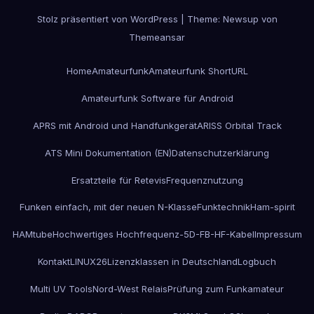
Stolz präsentiert von WordPress
|
Theme:
Newsup
von
Themeansar
Home
Amateurfunk
Amateurfunk ShortURL
Amateurfunk Software für Android
APRS mit Android und Handfunkgerät
ARISS Orbital Track
ATS Mini Dokumentation (EN)
Datenschutzerklärung
Ersatzteile für Retevis
Frequenznutzung
Funken einfach, mit der neuen N-Klasse
Funktechnik
Ham-spirit
HAMtube
Hochwertiges Hochfrequenz-5D-FB-HF-Kabel
Impressum
Kontakt
LINUX26
Lizenzklassen in Deutschland
Logbuch
Multi UV Tools
Nord-West Relais
Prüfung zum Funkamateur