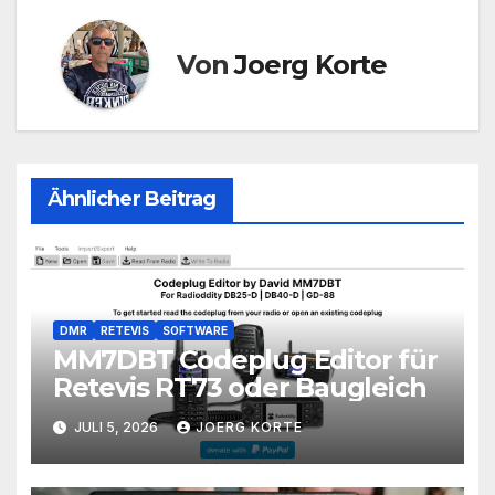
Von
Joerg Korte
Ähnlicher Beitrag
DMR
RETEVIS
SOFTWARE
MM7DBT Codeplug Editor für
Retevis RT73 oder Baugleich
JULI 5, 2026
JOERG KORTE