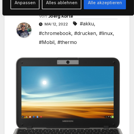
Anpassen
Alles ablehnen
Alle akzeptieren
Von
Joerg Korte
#akku
,
MAI 12, 2022
#chromebook
,
#drucken
,
#linux
,
#Mobil
,
#thermo