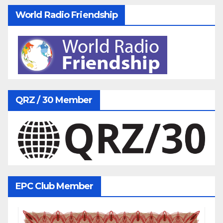
World Radio Friendship
QRZ / 30 Member
EPC Club Member