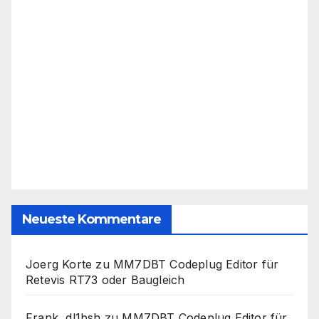
Neueste Kommentare
Joerg Korte
zu
MM7DBT Codeplug Editor für
Retevis RT73 oder Baugleich
Frank, dl1bsh
zu
MM7DBT Codeplug Editor für