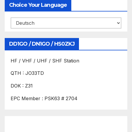
Choice Your Language
DD1GO / DN1GO / HS0ZKJ
HF / VHF / UHF / SHF Station
QTH : JO33TD
DOK : Z31
EPC Member : PSK63 # 2704