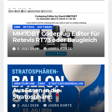
DMR
RETEVIS
SOFTWARE
MM7DBT Codeplug Editor für
Retevis RT73 oder Baugleich
5. JULI 2026
JOERG KORTE
AMATEURFUNK
DARC
STRATOSPHÄRENBALLON
Aus Essen in die
Stratosphäre:
2. JULI 2026
JOERG KORTE