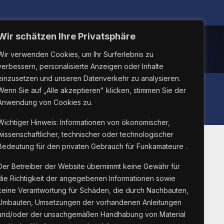
Wir schätzen Ihre Privatsphäre
Wir verwenden Cookies, um Ihr Surferlebnis zu
verbessern, personalisierte Anzeigen oder Inhalte
einzusetzen und unseren Datenverkehr zu analysieren.
LINUX26
Wenn Sie auf „Alle akzeptieren" klicken, stimmen Sie der
Anwendung von Cookies zu.
Wichtiger Hinweis: Informationen von ökonomischer,
wissenschaftlicher, technischer oder technologischer
Bedeutung für den privaten Gebrauch für Funkamateure .
Suche Innnerhalb Der
Der Betreiber der Website übernimmt keine Gewähr für
die Richtigkeit der angegebenen Informationen sowie
Webseite
keine Verantwortung für Schäden, die durch Nachbauten,
Umbauten, Umsetzungen der vorhandenen Anleitungen
und/oder der unsachgemäßen Handhabung von Material