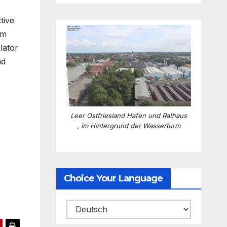
tive
am
lator
nd
Leer Ostfriesland Hafen und Rathaus
, im Hintergrund der Wasserturm
Choice Your Language