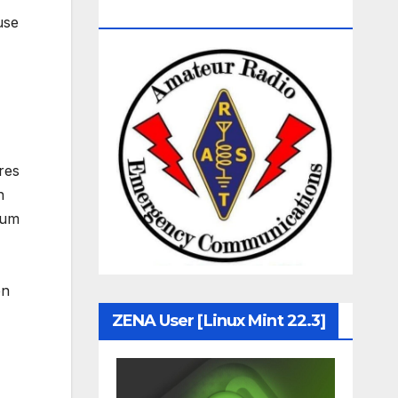
Communication
use
res
n
ium
en
ZENA User [Linux Mint 22.3]