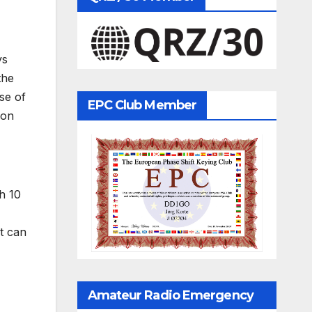
ys
the
se of
EPC Club Member
 on
h 10
t can
Amateur Radio Emergency