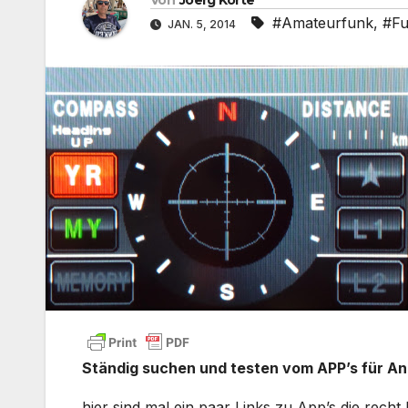
#Amateurfunk
,
#Fu
JAN. 5, 2014
Ständig suchen und testen vom APP’s für A
hier sind mal ein paar Links zu App’s die recht h