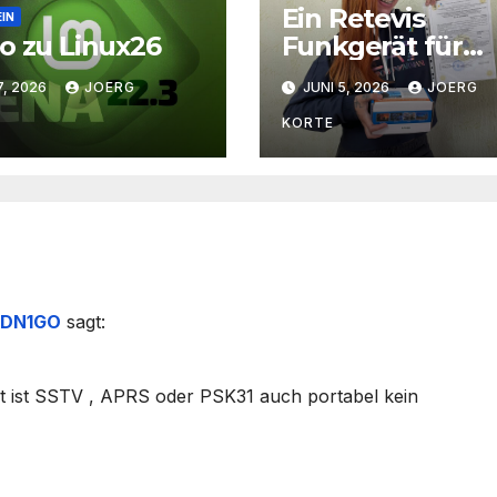
Ein Retevis
IN
o zu Linux26
Funkgerät für
Dianna
7, 2026
JOERG
JUNI 5, 2026
JOERG
KORTE
/ DN1GO
sagt:
t ist SSTV , APRS oder PSK31 auch portabel kein