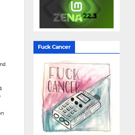
Fuck Cancer
und
4
r
on