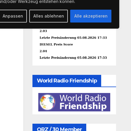
und/oder Werkzeug entstehen können.
Anpassen
Alles ablehnen
Alle akzeptieren
World Radio Friendship
QRZ / 30 Member