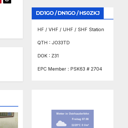
DD1GO / DN1GO / HS0ZKJ
HF / VHF / UHF / SHF Station
QTH : JO33TD
DOK : Z31
EPC Member : PSK63 # 2704