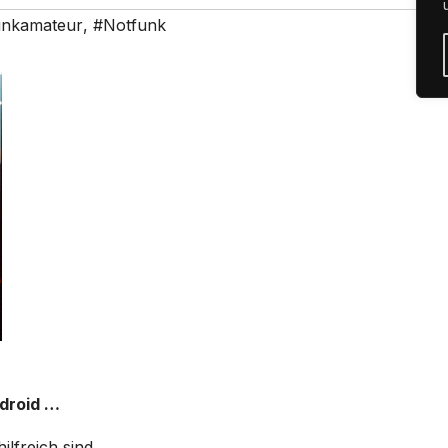
nkamateur
,
#Notfunk
ndroid …
ilfreich sind.