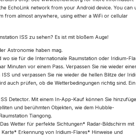
 the EchoLink network from your Android device. You can 
m from almost anywhere, using either a WiFi or cellular
mstation ISS zu sehen? Es ist mit bloßem Auge!
 der Astronomie haben mag.
wo sie für die Internationale Raumstation oder Iridium-Fla
aar Minuten vor einem Pass. Verpassen Sie nie wieder eine
ISS und verpassen Sie nie wieder die hellen Blitze der Irid
rd auch prüfen, ob die Wetterbedingungen richtig sind. Ein
r ISS Detector. Mit einem In-App-Kauf können Sie hinzufüg
lliten und berühmten Objekten, wie dem Hubble-
Raumstation Tiangong.
as Wetter für perfekte Sichtungen* Radar-Bildschirm mit
r Karte* Erkennung von Iridium-Flares* Hinweise und