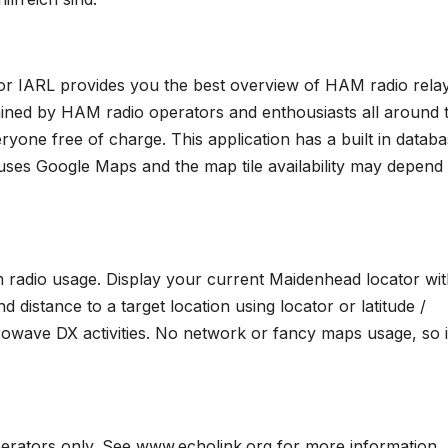
or IARL provides you the best overview of HAM radio rela
tained by HAM radio operators and enthousiasts all around 
ryone free of charge. This application has a built in databa
uses Google Maps and the map tile availability may depend
 radio usage. Display your current Maidenhead locator wit
d distance to a target location using locator or latitude /
crowave DX activities. No network or fancy maps usage, so i
perators only. See www.echolink.org for more information.