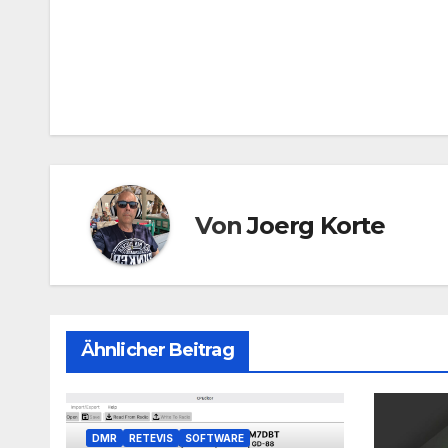
Beitragsnavigation
Von
Joerg Korte
Ähnlicher Beitrag
DMR
RETEVIS
SOFTWARE