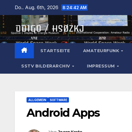
Zum
Do.. Aug. 6th, 2026
8:24:43 AM
Inhalt
springen
STARTSEITE
AMATEURFUNK
SSTV BILDERARCHIV
IMPRESSUM
ALLGEMEIN
SOFTWARE
Android Apps
Von
Joerg Korte