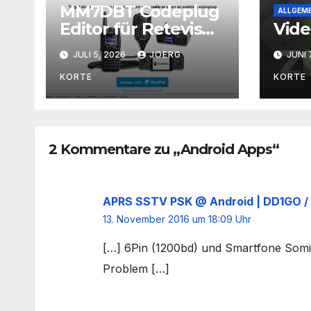
MM7DBT Codeplug
ALLGEME
Editor für Retevis
Vide
RT73 oder
JULI 5, 2026
JOERG
JUNI 
Baugleich
KORTE
KORTE
2 Kommentare zu „Android Apps“
APRS SSTV PSK @ Android | DD1GO 
13. November 2016 um 18:09 Uhr
[…] 6Pin (1200bd) und Smartfone Somi
Problem […]