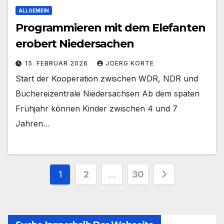
ALLGEMEIN
Programmieren mit dem Elefanten
erobert Niedersachen
15. FEBRUAR 2026
JOERG KORTE
Start der Kooperation zwischen WDR, NDR und
Büchereizentrale Niedersachsen Ab dem späten
Frühjahr können Kinder zwischen 4 und 7
Jahren…
Seitennummerierung
1
2
…
30
der
Beiträge