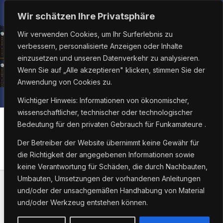
Zum
So.. Aug. 9th, 2026
2:24:42 PM
Wir schätzen Ihre Privatsphäre
Inhalt
Wir verwenden Cookies, um Ihr Surferlebnis zu
springen
verbessern, personalisierte Anzeigen oder Inhalte
einzusetzen und unseren Datenverkehr zu analysieren.
Wenn Sie auf „Alle akzeptieren" klicken, stimmen Sie der
Anwendung von Cookies zu.
Wichtiger Hinweis: Informationen von ökonomischer,
wissenschaftlicher, technischer oder technologischer
Bedeutung für den privaten Gebrauch für Funkamateure .
Suchergebnisse für:
Der Betreiber der Website übernimmt keine Gewähr für
584 Ergebnisse gefunden
die Richtigkeit der angegebenen Informationen sowie
keine Verantwortung für Schäden, die durch Nachbauten,
Umbauten, Umsetzungen der vorhandenen Anleitungen
und/oder der unsachgemäßen Handhabung von Material
und/oder Werkzeug entstehen können.