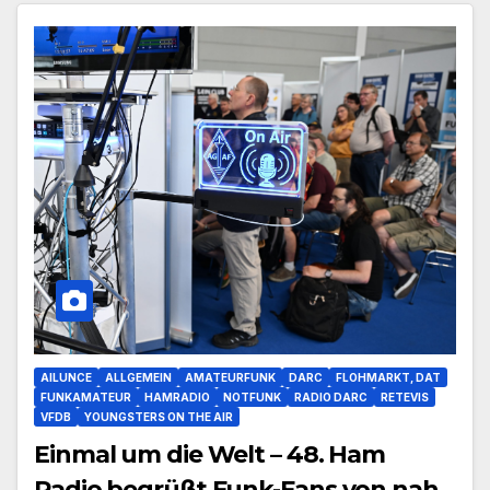
AILUNCE
ALLGEMEIN
AMATEURFUNK
DARC
FLOHMARKT, DAT
FUNKAMATEUR
HAMRADIO
NOTFUNK
RADIO DARC
RETEVIS
VFDB
YOUNGSTERS ON THE AIR
Einmal um die Welt – 48. Ham
Radio begrüßt Funk-Fans von nah