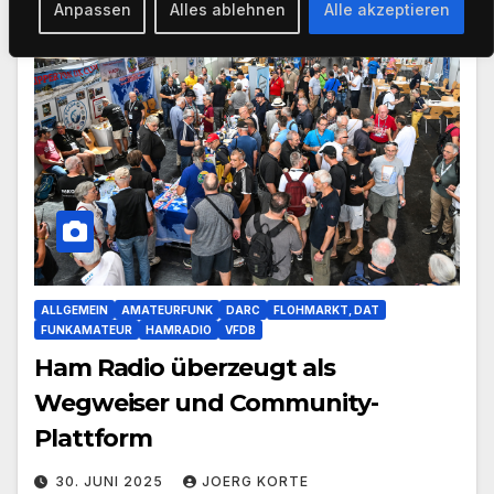
Anpassen
Alles ablehnen
Alle akzeptieren
ALLGEMEIN
AMATEURFUNK
DARC
FLOHMARKT, DAT
FUNKAMATEUR
HAMRADIO
VFDB
Ham Radio überzeugt als
Wegweiser und Community-
Plattform
30. JUNI 2025
JOERG KORTE