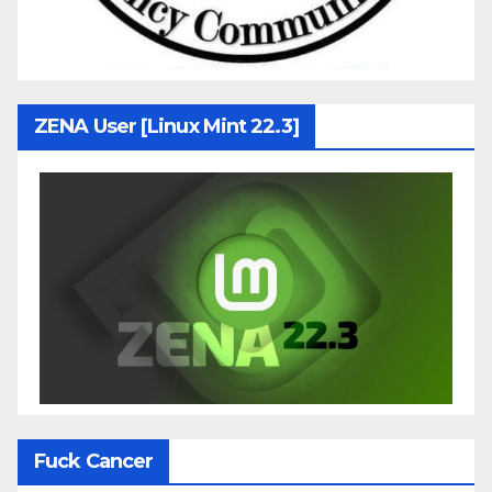
ZENA User [Linux Mint 22.3]
Fuck Cancer