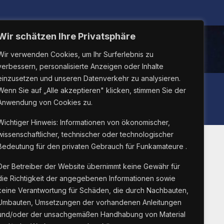
Wir schätzen Ihre Privatsphäre
Wir verwenden Cookies, um Ihr Surferlebnis zu
verbessern, personalisierte Anzeigen oder Inhalte
einzusetzen und unseren Datenverkehr zu analysieren.
LINUX26
Wenn Sie auf „Alle akzeptieren" klicken, stimmen Sie der
Anwendung von Cookies zu.
Wichtiger Hinweis: Informationen von ökonomischer,
wissenschaftlicher, technischer oder technologischer
Bedeutung für den privaten Gebrauch für Funkamateure .
Suche Innnerhalb Der
Der Betreiber der Website übernimmt keine Gewähr für
die Richtigkeit der angegebenen Informationen sowie
Webseite
keine Verantwortung für Schäden, die durch Nachbauten,
Umbauten, Umsetzungen der vorhandenen Anleitungen
und/oder der unsachgemäßen Handhabung von Material