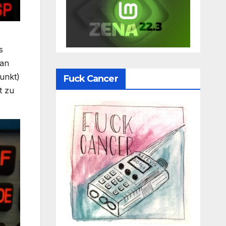
s
 an
unkt)
Fuck Cancer
t zu