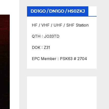
DD1GO / DN1GO / HS0ZKJ
HF / VHF / UHF / SHF Station
QTH : JO33TD
DOK : Z31
EPC Member : PSK63 # 2704