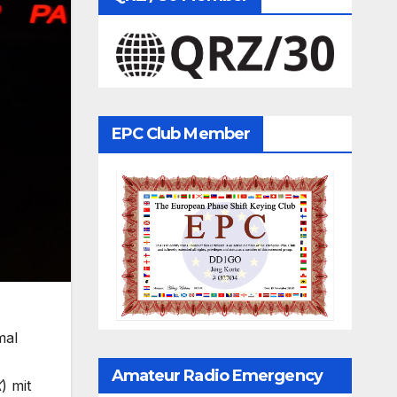
EPC Club Member
mal
Amateur Radio Emergency
X
) mit