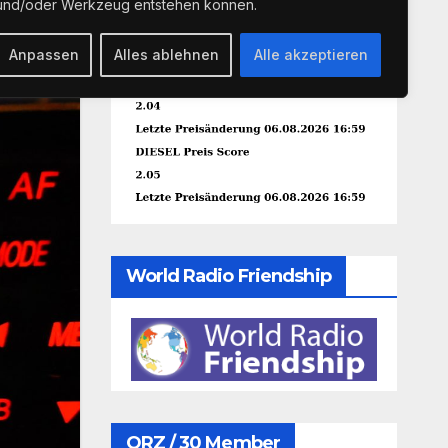
und/oder Werkzeug entstehen können.
Anpassen
Alles ablehnen
Alle akzeptieren
World Radio Friendship
QRZ / 30 Member