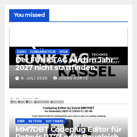
You missed
DARC
FUNKAMATEUR
VFDB
Der FUNK.TAG wird im Jahr
2027 nicht stattfinden.
8. JULI 2026
JOERG KORTE
DMR
RETEVIS
SOFTWARE
MM7DBT Codeplug Editor für
Retevis RT73 oder Baugleich