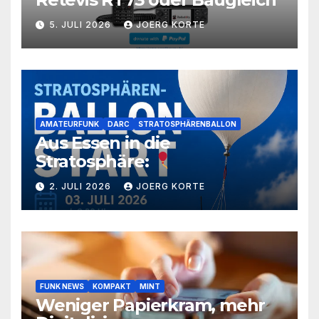
5. JULI 2026
JOERG KORTE
AMATEURFUNK
DARC
STRATOSPHÄRENBALLON
Aus Essen in die
Stratosphäre:
2. JULI 2026
JOERG KORTE
FUNK NEWS
KOMPAKT
MINT
Weniger Papierkram, mehr