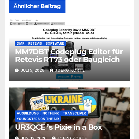
Ähnlicher Beitrag
DMR
RETEVIS
SOFTWARE
MM7DBT Codeplug Editor für
Retevis RT73 oder Baugleich
JULI 5, 2026
JOERG KORTE
AUSBILDUNG
NOTFUNK
TRANSCEIVER
YOUNGSTERS ON THE AIR
UR3QCE ’s Pixie in a Box
JUNI 13, 2026
JOERG KORTE