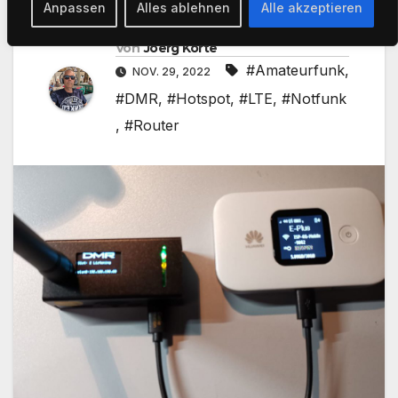
Anpassen
Alles ablehnen
Alle akzeptieren
Von
Joerg Korte
#Amateurfunk
,
NOV. 29, 2022
#DMR
,
#Hotspot
,
#LTE
,
#Notfunk
,
#Router