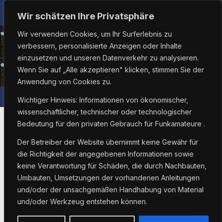
Zum
Sa.. Aug. 8th, 2026
4:38:53 AM
Wir schätzen Ihre Privatsphäre
Inhalt
Wir verwenden Cookies, um Ihr Surferlebnis zu
springen
verbessern, personalisierte Anzeigen oder Inhalte
einzusetzen und unseren Datenverkehr zu analysieren.
Wenn Sie auf „Alle akzeptieren" klicken, stimmen Sie der
Anwendung von Cookies zu.
Wichtiger Hinweis: Informationen von ökonomischer,
wissenschaftlicher, technischer oder technologischer
Bedeutung für den privaten Gebrauch für Funkamateure .
Der Betreiber der Website übernimmt keine Gewähr für
AUTOEINSATZ
C4FM
D-STAR
DMR
ECHOLINK
die Richtigkeit der angegebenen Informationen sowie
NOTFUNK
SMARTPHONE
SVXLINK
keine Verantwortung für Schäden, die durch Nachbauten,
Mobiler Hotspot für
Umbauten, Umsetzungen der vorhandenen Anleitungen
und/oder der unsachgemäßen Handhabung von Material
Digital C4FM, DMR ,
und/oder Werkzeug entstehen können.
DStart