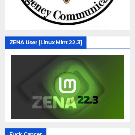
ZENA User [Linux Mint 22.3]
Fuck Cancer