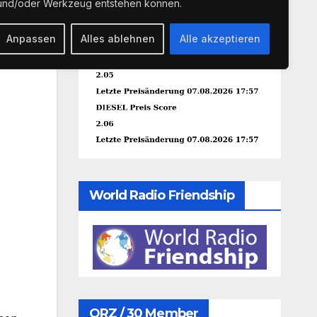
und/oder Werkzeug entstehen können.
Anpassen
Alles ablehnen
Alle akzeptieren
World Radio Friendship
QRZ / 30 Member