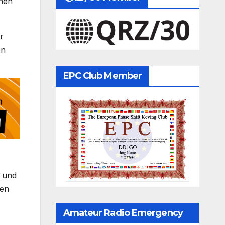
hnen
r
en
EPC Club Member
r und
ken
Amateur Radio Emergency