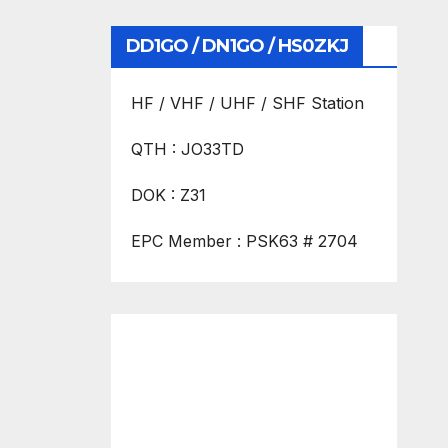
DD1GO / DN1GO / HS0ZKJ
HF / VHF / UHF / SHF Station
QTH : JO33TD
DOK : Z31
EPC Member : PSK63 # 2704