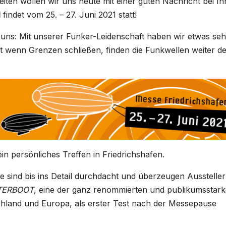
eiten wollen wir uns heute mit einer guten Nachricht bei I
1
findet vom 25. – 27. Juni 2021 statt!
 uns: Mit unserer Funker-Leidenschaft haben wir etwas seh
bst wenn Grenzen schließen, finden die Funkwellen weiter d
n persönliches Treffen in Friedrichshafen.
 sind bis ins Detail durchdacht und überzeugen Ausstelle
TERBOOT
, eine der ganz renommierten und publikumsstar
hland und Europa, als erster Test nach der Messepause