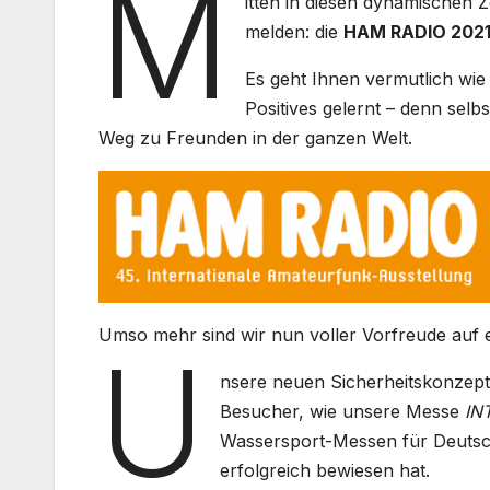
M
itten in diesen dynamischen Z
melden: die
HAM RADIO 202
Es geht Ihnen vermutlich wie
Positives gelernt – denn sel
Weg zu Freunden in der ganzen Welt.
Umso mehr sind wir nun voller Vorfreude auf ei
U
nsere neuen Sicherheitskonzepte
Besucher, wie unsere Messe
IN
Wassersport-Messen für Deutsc
erfolgreich bewiesen hat.