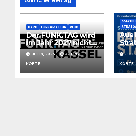
Ähnlicher Beitrag
AMATEU
STRATO
DARC
FUNKAMATEUR
VFDB
Aus 
Der FUNK.TAG wird
im Jahr 2027 nicht
Stra
stattfinden.
JULI 8, 2026
JOERG
JULI 
KORTE
KORTE