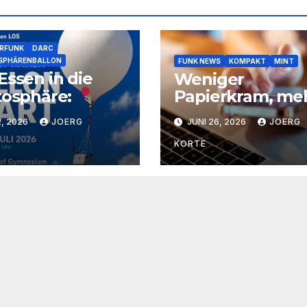
RFUNK
DARC
SPHÄRENBALLON
FUNK NEWS
KOMPAKT
MINT
Essen in die
Weniger
tosphäre:
Papierkram, me
Digitalisierung
2, 2026
JOERG
JUNI 26, 2026
JOERG
KORTE