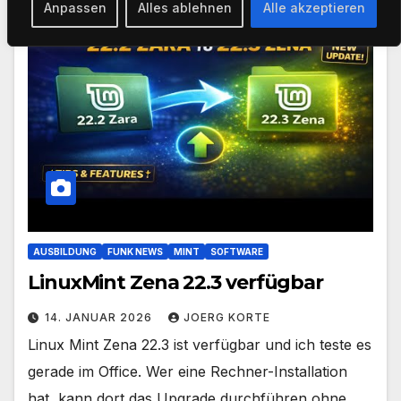
Anpassen
Alles ablehnen
Alle akzeptieren
AUSBILDUNG
FUNK NEWS
MINT
SOFTWARE
LinuxMint Zena 22.3 verfügbar
14. JANUAR 2026
JOERG KORTE
Linux Mint Zena 22.3 ist verfügbar und ich teste es
gerade im Office. Wer eine Rechner-Installation
hat, kann dort das Upgrade durchführen ohne