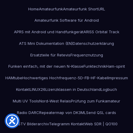
Home
Amateurfunk
Amateurfunk ShortURL
Amateurfunk Software für Android
APRS mit Android und Handfunkgerät
ARISS Orbital Track
ATS Mini Dokumentation (EN)
Datenschutzerklärung
Ersatzteile für Retevis
Frequenznutzung
Funken einfach, mit der neuen N-Klasse
Funktechnik
Ham-spirit
HAMtube
Hochwertiges Hochfrequenz-5D-FB-HF-Kabel
Impressum
Kontakt
LINUX26
Lizenzklassen in Deutschland
Logbuch
Multi UV Tools
Nord-West Relais
Prüfung zum Funkamateur
Radio DARC
Repeatermap von DK3ML
Send QSL cards
SSTV Bilderarchiv
Telegramm Kontakt
Web SDR | QO100