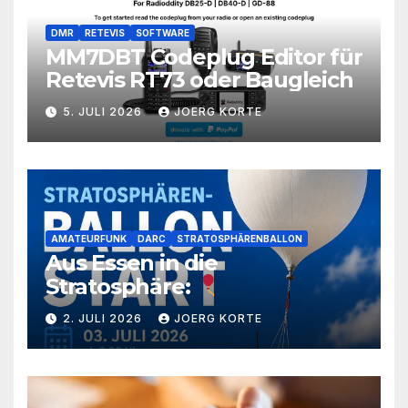
DMR
RETEVIS
SOFTWARE
MM7DBT Codeplug Editor für
Retevis RT73 oder Baugleich
5. JULI 2026
JOERG KORTE
AMATEURFUNK
DARC
STRATOSPHÄRENBALLON
Aus Essen in die
Stratosphäre:
2. JULI 2026
JOERG KORTE