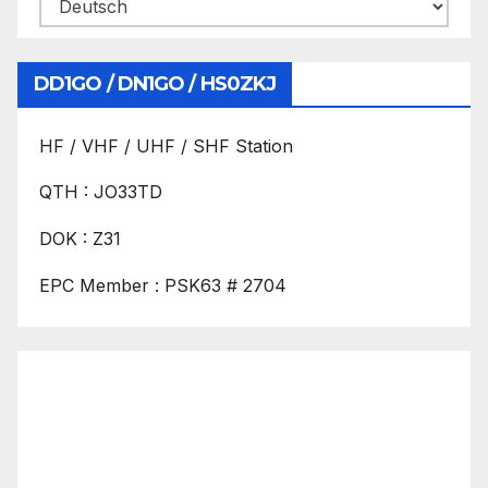
DD1GO / DN1GO / HS0ZKJ
HF / VHF / UHF / SHF Station
QTH : JO33TD
DOK : Z31
EPC Member : PSK63 # 2704