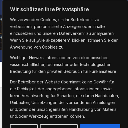
Zum
Fr.. Aug. 7th, 2026
6:24:40 AM
Wir schätzen Ihre Privatsphäre
Inhalt
Wir verwenden Cookies, um Ihr Surferlebnis zu
springen
verbessern, personalisierte Anzeigen oder Inhalte
einzusetzen und unseren Datenverkehr zu analysieren.
Wenn Sie auf „Alle akzeptieren" klicken, stimmen Sie der
Anwendung von Cookies zu.
Wichtiger Hinweis: Informationen von ökonomischer,
wissenschaftlicher, technischer oder technologischer
Bedeutung für den privaten Gebrauch für Funkamateure .
Schlagwort:
mint
Der Betreiber der Website übernimmt keine Gewähr für
die Richtigkeit der angegebenen Informationen sowie
keine Verantwortung für Schäden, die durch Nachbauten,
Umbauten, Umsetzungen der vorhandenen Anleitungen
und/oder der unsachgemäßen Handhabung von Material
und/oder Werkzeug entstehen können.