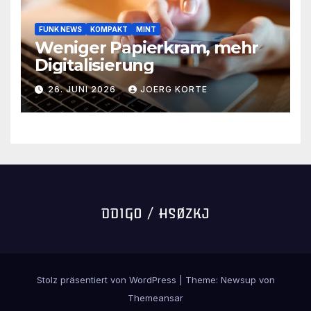
FUNK NEWS
KOMPAKT
MINT
Weniger Papierkram, mehr
Digitalisierung
26. JUNI 2026
JOERG KORTE
Stolz präsentiert von WordPress
|
Theme:
Newsup
von
Themeansar