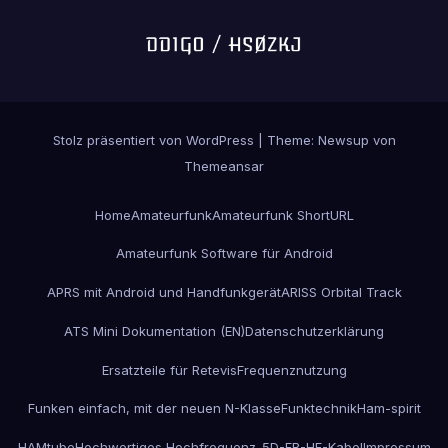
Stolz präsentiert von WordPress
|
Theme:
Newsup
von
Themeansar
Home
Amateurfunk
Amateurfunk ShortURL
Amateurfunk Software für Android
APRS mit Android und Handfunkgerät
ARISS Orbital Track
ATS Mini Dokumentation (EN)
Datenschutzerklärung
Ersatzteile für Retevis
Frequenznutzung
Funken einfach, mit der neuen N-Klasse
Funktechnik
Ham-spirit
HAMtube
Hochwertiges Hochfrequenz-5D-FB-HF-Kabel
Impressum