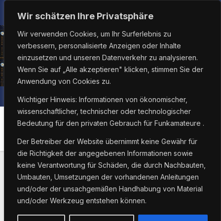
Zum
So.. Aug. 9th, 2026
1:53:49 AM
Wir schätzen Ihre Privatsphäre
Inhalt
Wir verwenden Cookies, um Ihr Surferlebnis zu
springen
verbessern, personalisierte Anzeigen oder Inhalte
einzusetzen und unseren Datenverkehr zu analysieren.
Wenn Sie auf „Alle akzeptieren" klicken, stimmen Sie der
Anwendung von Cookies zu.
Wichtiger Hinweis: Informationen von ökonomischer,
wissenschaftlicher, technischer oder technologischer
Bedeutung für den privaten Gebrauch für Funkamateure .
FTM-400DRDE
Der Betreiber der Website übernimmt keine Gewähr für
die Richtigkeit der angegebenen Informationen sowie
keine Verantwortung für Schäden, die durch Nachbauten,
Umbauten, Umsetzungen der vorhandenen Anleitungen
und/oder der unsachgemäßen Handhabung von Material
und/oder Werkzeug entstehen können.