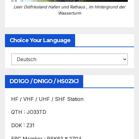
Leer Ostfriesland Hafen und Rathaus , im Hintergrund der
Wasserturm
Choice Your Language
DD1GO / DN1GO / HS0ZKJ
HF / VHF / UHF / SHF Station
QTH : JO33TD
DOK : Z31
EPC Member : PSK63 # 2704