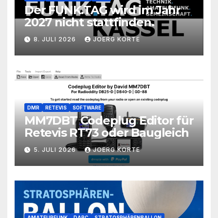
Der FUNK.TAG wird im Jahr
2027 nicht stattfinden.
8. JULI 2026
JOERG KORTE
DMR
RETEVIS
SOFTWARE
MM7DBT Codeplug Editor für
Retevis RT73 oder Baugleich
5. JULI 2026
JOERG KORTE
AMATEURFUNK
DARC
STRATOSPHÄRENBALLON