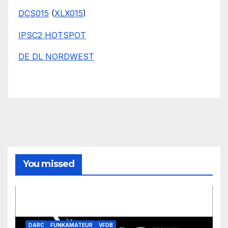
DCS015
(
XLX015
)
IPSC2 HOTSPOT
DE DL NORDWEST
You missed
DARC
FUNKAMATEUR
VFDB