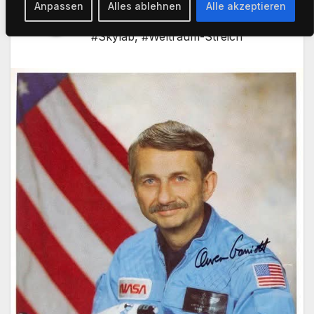
Anpassen
Alles ablehnen
Alle akzeptieren
#amsat
,
#nasa
,
AUG. 2, 2025
#Skylab
,
#Weltraum-Streich