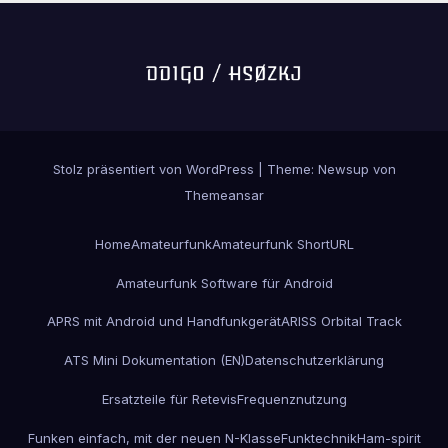
Stolz präsentiert von WordPress
|
Theme:
Newsup
von
Themeansar
Home
Amateurfunk
Amateurfunk ShortURL
Amateurfunk Software für Android
APRS mit Android und Handfunkgerät
ARISS Orbital Track
ATS Mini Dokumentation (EN)
Datenschutzerklärung
Ersatzteile für Retevis
Frequenznutzung
Funken einfach, mit der neuen N-Klasse
Funktechnik
Ham-spirit