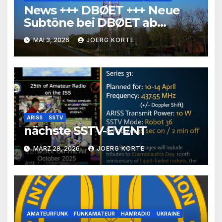
News +++ DBØET +++ Neue
Subtöne bei DBØET ab
01.05.2026
MAI 3, 2026
JOERG KORTE
ARISS
SSTV
nächste SSTV-EVENT
MÄRZ 28, 2026
JOERG KORTE
AMATEURFUNK
FUNKAMATEUR
HAMRADIO
UKRAINE