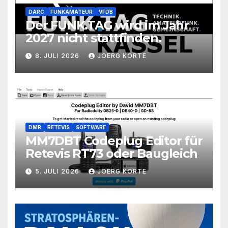
DARC
FUNKAMATEUR
VFDB
Der FUNK.TAG wird im Jahr
2027 nicht stattfinden.
8. JULI 2026
JOERG KORTE
DMR
RETEVIS
SOFTWARE
MM7DBT Codeplug Editor für
Retevis RT73 oder Baugleich
5. JULI 2026
JOERG KORTE