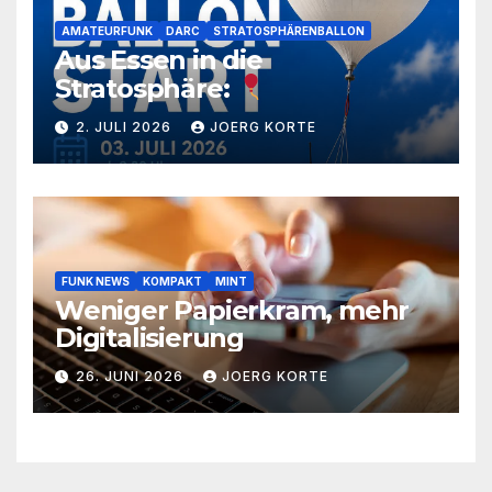
AMATEURFUNK
DARC
STRATOSPHÄRENBALLON
Aus Essen in die
Stratosphäre:
2. JULI 2026
JOERG KORTE
FUNK NEWS
KOMPAKT
MINT
Weniger Papierkram, mehr
Digitalisierung
26. JUNI 2026
JOERG KORTE