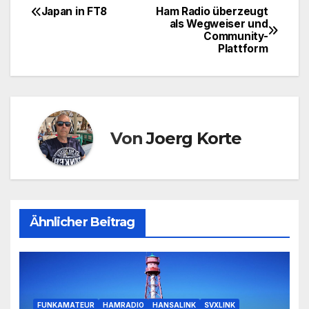
Japan in FT8
Ham Radio überzeugt
Beitragsnavigation
als Wegweiser und
Community-
Plattform
Von
Joerg Korte
Ähnlicher Beitrag
FUNKAMATEUR
HAMRADIO
HANSALINK
SVXLINK