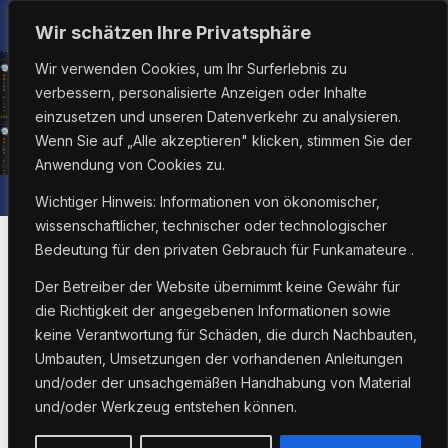
Zum
Sa.. Aug. 8th, 2026
2:22:24 PM
Wir schätzen Ihre Privatsphäre
Inhalt
Wir verwenden Cookies, um Ihr Surferlebnis zu
springen
verbessern, personalisierte Anzeigen oder Inhalte
einzusetzen und unseren Datenverkehr zu analysieren.
Wenn Sie auf „Alle akzeptieren" klicken, stimmen Sie der
Anwendung von Cookies zu.
Wichtiger Hinweis: Informationen von ökonomischer,
wissenschaftlicher, technischer oder technologischer
Bedeutung für den privaten Gebrauch für Funkamateure .
Der Betreiber der Website übernimmt keine Gewähr für
ARISS
HAMRADIO
IINTERNATIONALE RAUMSTATION, ISS
die Richtigkeit der angegebenen Informationen sowie
Der größte Weltraum-
keine Verantwortung für Schäden, die durch Nachbauten,
Umbauten, Umsetzungen der vorhandenen Anleitungen
Streich aller Zeiten?
und/oder der unsachgemäßen Handhabung von Material
und/oder Werkzeug entstehen können.
Von
Joerg Korte