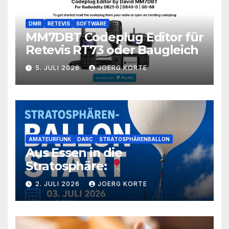
DMR
RETEVIS
SOFTWARE
MM7DBT Codeplug Editor für
Retevis RT73 oder Baugleich
5. JULI 2026
JOERG KORTE
AMATEURFUNK
DARC
STRATOSPHÄRENBALLON
Aus Essen in die
Stratosphäre:
2. JULI 2026
JOERG KORTE