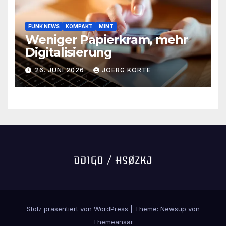
FUNK NEWS
KOMPAKT
MINT
Weniger Papierkram, mehr
Digitalisierung
26. JUNI 2026
JOERG KORTE
Stolz präsentiert von WordPress
|
Theme:
Newsup
von
Themeansar