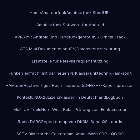
Home
Amateurfunk
Amateurfunk ShortURL
Amateurfunk Software für Android
APRS mit Android und Handfunkgerät
ARISS Orbital Track
ATS Mini Dokumentation (EN)
Datenschutzerklärung
Ersatzteile für Retevis
Frequenznutzung
Funken einfach, mit der neuen N-Klasse
Funktechnik
Ham-spirit
HAMtube
Hochwertiges Hochfrequenz-5D-FB-HF-Kabel
Impressum
Kontakt
LINUX26
Lizenzklassen in Deutschland
Logbuch
Multi UV Tools
Nord-West Relais
Prüfung zum Funkamateur
Radio DARC
Repeatermap von DK3ML
Send QSL cards
SSTV Bilderarchiv
Telegramm Kontakt
Web SDR | QO100