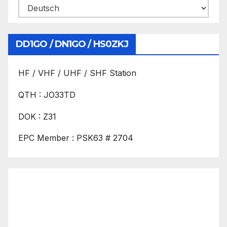
DD1GO / DN1GO / HS0ZKJ
HF / VHF / UHF / SHF Station
QTH : JO33TD
DOK : Z31
EPC Member : PSK63 # 2704