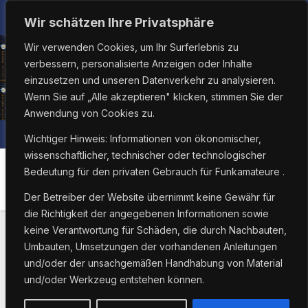
Zum
Do.. Aug. 6th, 2026
4:16:18 PM
Wir schätzen Ihre Privatsphäre
Inhalt
Wir verwenden Cookies, um Ihr Surferlebnis zu
springen
verbessern, personalisierte Anzeigen oder Inhalte
einzusetzen und unseren Datenverkehr zu analysieren.
Wenn Sie auf „Alle akzeptieren" klicken, stimmen Sie der
Anwendung von Cookies zu.
Wichtiger Hinweis: Informationen von ökonomischer,
wissenschaftlicher, technischer oder technologischer
Bedeutung für den privaten Gebrauch für Funkamateure .
Monat:
März 2026
Der Betreiber der Website übernimmt keine Gewähr für
die Richtigkeit der angegebenen Informationen sowie
keine Verantwortung für Schäden, die durch Nachbauten,
Umbauten, Umsetzungen der vorhandenen Anleitungen
und/oder der unsachgemäßen Handhabung von Material
und/oder Werkzeug entstehen können.