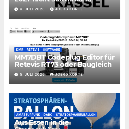
8. JULI 2026
JOERG KORTE
DMR
RETEVIS
SOFTWARE
MM7DBT Codeplug Editor für
Retevis RT73 oder Baugleich
5. JULI 2026
JOERG KORTE
AMATEURFUNK
DARC
STRATOSPHÄRENBALLON
Aus Essen in die