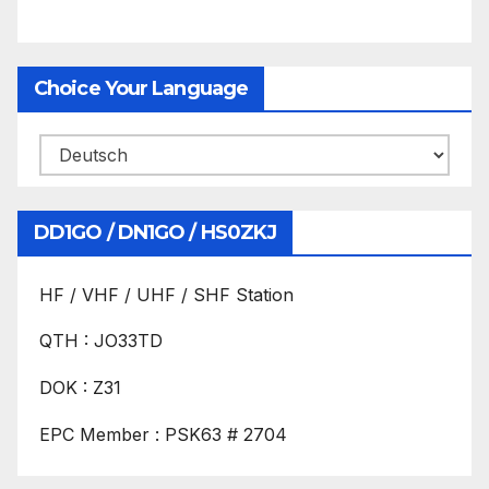
Choice Your Language
DD1GO / DN1GO / HS0ZKJ
HF / VHF / UHF / SHF Station
QTH : JO33TD
DOK : Z31
EPC Member : PSK63 # 2704