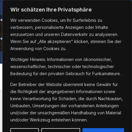
Zum
Sa.. Aug. 8th, 2026
12:15:49 PM
Wir schätzen Ihre Privatsphäre
Inhalt
Wir verwenden Cookies, um Ihr Surferlebnis zu
springen
verbessern, personalisierte Anzeigen oder Inhalte
einzusetzen und unseren Datenverkehr zu analysieren.
Wenn Sie auf „Alle akzeptieren" klicken, stimmen Sie der
Anwendung von Cookies zu.
Wichtiger Hinweis: Informationen von ökonomischer,
wissenschaftlicher, technischer oder technologischer
Bedeutung für den privaten Gebrauch für Funkamateure .
Kategorie:
QSL
Der Betreiber der Website übernimmt keine Gewähr für
die Richtigkeit der angegebenen Informationen sowie
keine Verantwortung für Schäden, die durch Nachbauten,
Umbauten, Umsetzungen der vorhandenen Anleitungen
und/oder der unsachgemäßen Handhabung von Material
und/oder Werkzeug entstehen können.