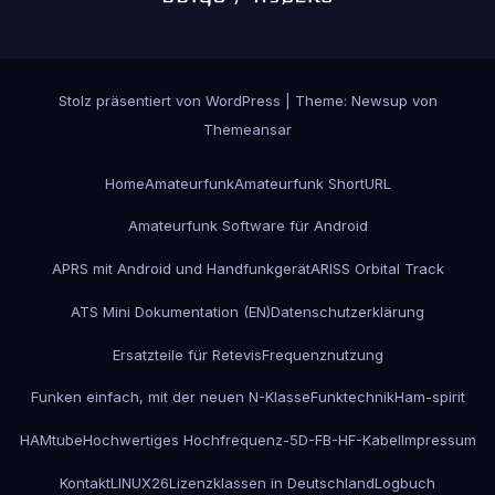
Stolz präsentiert von WordPress
|
Theme:
Newsup
von
Themeansar
Home
Amateurfunk
Amateurfunk ShortURL
Amateurfunk Software für Android
APRS mit Android und Handfunkgerät
ARISS Orbital Track
ATS Mini Dokumentation (EN)
Datenschutzerklärung
Ersatzteile für Retevis
Frequenznutzung
Funken einfach, mit der neuen N-Klasse
Funktechnik
Ham-spirit
HAMtube
Hochwertiges Hochfrequenz-5D-FB-HF-Kabel
Impressum
Kontakt
LINUX26
Lizenzklassen in Deutschland
Logbuch