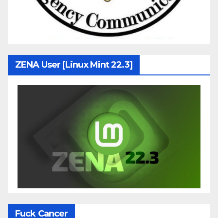
ZENA User [Linux Mint 22.3]
Fuck Cancer