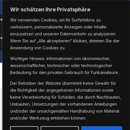
Zum
Do.. Aug. 6th, 2026
8:20:47 PM
Wir schätzen Ihre Privatsphäre
Inhalt
Wir verwenden Cookies, um Ihr Surferlebnis zu
springen
verbessern, personalisierte Anzeigen oder Inhalte
einzusetzen und unseren Datenverkehr zu analysieren.
Wenn Sie auf „Alle akzeptieren" klicken, stimmen Sie der
Anwendung von Cookies zu.
Wichtiger Hinweis: Informationen von ökonomischer,
wissenschaftlicher, technischer oder technologischer
Bedeutung für den privaten Gebrauch für Funkamateure .
Schlagwort:
Z31
Der Betreiber der Website übernimmt keine Gewähr für
die Richtigkeit der angegebenen Informationen sowie
keine Verantwortung für Schäden, die durch Nachbauten,
Umbauten, Umsetzungen der vorhandenen Anleitungen
und/oder der unsachgemäßen Handhabung von Material
und/oder Werkzeug entstehen können.