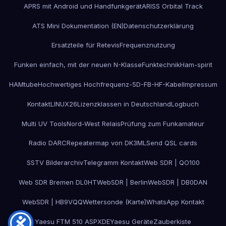
APRS mit Android und Handfunkgerät
ARISS Orbital Track
ATS Mini Dokumentation (EN)
Datenschutzerklärung
Ersatzteile für Retevis
Frequenznutzung
Funken einfach, mit der neuen N-Klasse
Funktechnik
Ham-spirit
HAMtube
Hochwertiges Hochfrequenz-5D-FB-HF-Kabel
Impressum
Kontakt
LINUX26
Lizenzklassen in Deutschland
Logbuch
Multi UV Tools
Nord-West Relais
Prüfung zum Funkamateur
Radio DARC
Repeatermap von DK3ML
Send QSL cards
SSTV Bilderarchiv
Telegramm Kontakt
Web SDR | QO100
Web SDR Bremen DL0HT
WebSDR | Berlin
WebSDR | DB0DAN
WebSDR | HB9VQQ
Wettersonde (Karte)
WhatsApp Kontakt
Yaesu FTM 510 ASPXDE
Yaesu Geräte
Zauberkiste