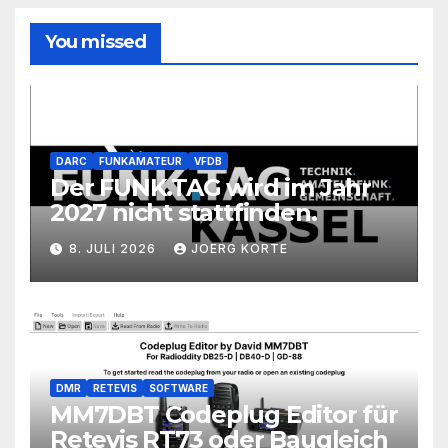
You missed
DARC
FUNKAMATEUR
VFDB
Der FUNK.TAG wird im Jahr
2027 nicht stattfinden.
8. JULI 2026
JOERG KORTE
DMR
RETEVIS
SOFTWARE
MM7DBT Codeplug Editor für
Retevis RT73 oder Baugleich