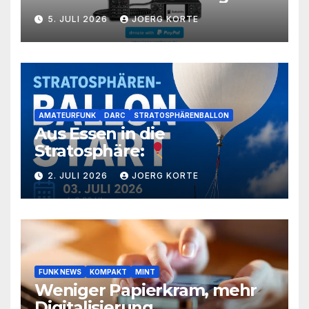
5. JULI 2026
JOERG KORTE
AMATEURFUNK
DARC
STRATOSPHÄRENBALLON
Aus Essen in die
Stratosphäre:
2. JULI 2026
JOERG KORTE
FUNK NEWS
KOMPAKT
MINT
Weniger Papierkram, mehr
Digitalisierung