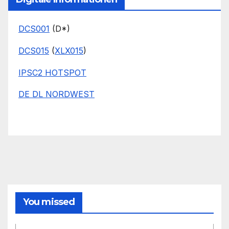
DCS001
(D*)
DCS015
(
XLX015
)
IPSC2 HOTSPOT
DE DL NORDWEST
You missed