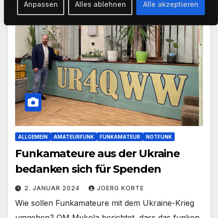
Anpassen
Alles ablehnen
Alle akzeptieren
ALLGEMEIN
AMATEURFUNK
FUNKAMATEUR
NOTFUNK
Funkamateure aus der Ukraine
bedanken sich für Spenden
2. JANUAR 2024
JOERG KORTE
Wie sollen Funkamateure mit dem Ukraine-Krieg
umgehen? OM Mykola berichtet, dass das funken