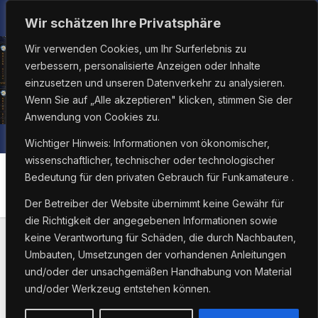
Zum
So.. Aug. 9th, 2026
6:50:10 AM
Wir schätzen Ihre Privatsphäre
Inhalt
Wir verwenden Cookies, um Ihr Surferlebnis zu
springen
verbessern, personalisierte Anzeigen oder Inhalte
einzusetzen und unseren Datenverkehr zu analysieren.
Wenn Sie auf „Alle akzeptieren" klicken, stimmen Sie der
Anwendung von Cookies zu.
Wichtiger Hinweis: Informationen von ökonomischer,
wissenschaftlicher, technischer oder technologischer
Bedeutung für den privaten Gebrauch für Funkamateure .
Schlagwort:
UR4QWW
Der Betreiber der Website übernimmt keine Gewähr für
die Richtigkeit der angegebenen Informationen sowie
keine Verantwortung für Schäden, die durch Nachbauten,
Umbauten, Umsetzungen der vorhandenen Anleitungen
und/oder der unsachgemäßen Handhabung von Material
und/oder Werkzeug entstehen können.