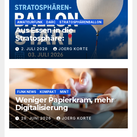
AMATEURFUNK
DARC
STRATOSPHÄRENBALLON
Aus Essen in die
Stratosphäre:
2. JULI 2026
JOERG KORTE
FUNK NEWS
KOMPAKT
MINT
Weniger Papierkram, mehr
Digitalisierung
26. JUNI 2026
JOERG KORTE