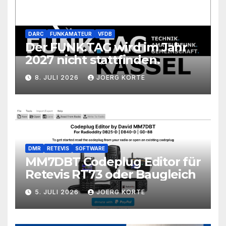
DARC
FUNKAMATEUR
VFDB
Der FUNK.TAG wird im Jahr
2027 nicht stattfinden.
8. JULI 2026
JOERG KORTE
DMR
RETEVIS
SOFTWARE
MM7DBT Codeplug Editor für
Retevis RT73 oder Baugleich
5. JULI 2026
JOERG KORTE