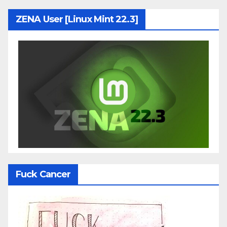
ZENA User [Linux Mint 22.3]
Fuck Cancer