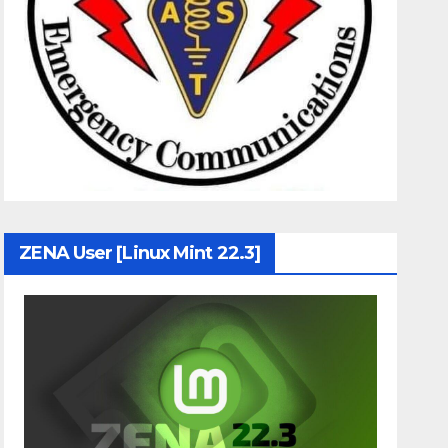
ZENA User [Linux Mint 22.3]