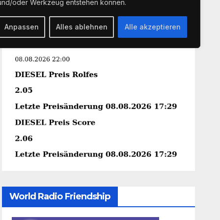
und/oder Werkzeug entstehen können.
Anpassen
Alles ablehnen
Alle akzeptieren
World Radio Friendship