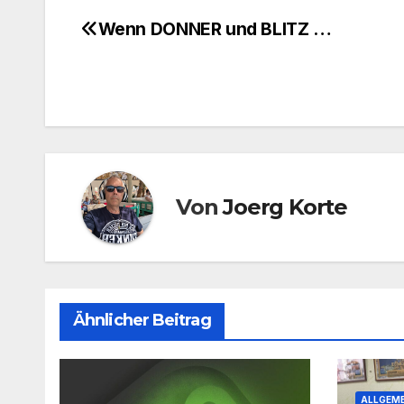
Wenn DONNER und BLITZ …
Beitragsnavigation
Von
Joerg Korte
Ähnlicher Beitrag
ALLGEME