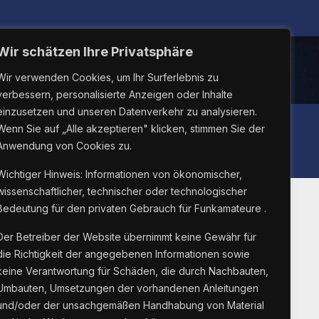
Wir schätzen Ihre Privatsphäre
Wir verwenden Cookies, um Ihr Surferlebnis zu
verbessern, personalisierte Anzeigen oder Inhalte
einzusetzen und unseren Datenverkehr zu analysieren.
LINUX26
Wenn Sie auf „Alle akzeptieren" klicken, stimmen Sie der
Anwendung von Cookies zu.
Wichtiger Hinweis: Informationen von ökonomischer,
wissenschaftlicher, technischer oder technologischer
Bedeutung für den privaten Gebrauch für Funkamateure .
Suche Innnerhalb Der
Der Betreiber der Website übernimmt keine Gewähr für
die Richtigkeit der angegebenen Informationen sowie
Webseite
keine Verantwortung für Schäden, die durch Nachbauten,
Umbauten, Umsetzungen der vorhandenen Anleitungen
und/oder der unsachgemäßen Handhabung von Material