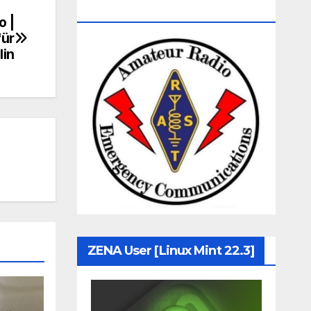
Communication
o |
für
lin
ZENA User [Linux Mint 22.3]