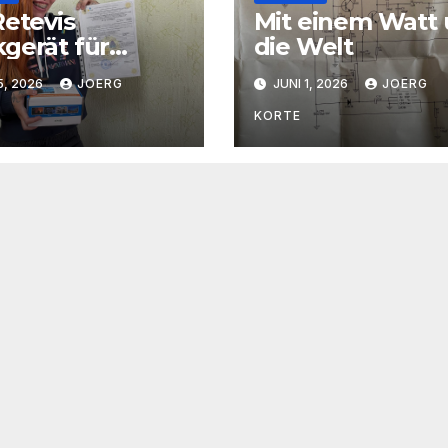
Retevis
Mit einem Watt
gerät für
die Welt
nna
5, 2026
JOERG
JUNI 1, 2026
JOERG
KORTE