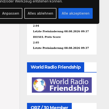
und/oder Werkzeug entstehen können.
Anpassen
Alles ablehnen
Alle akzeptieren
World Radio Friendship
QRZ / 30 Member