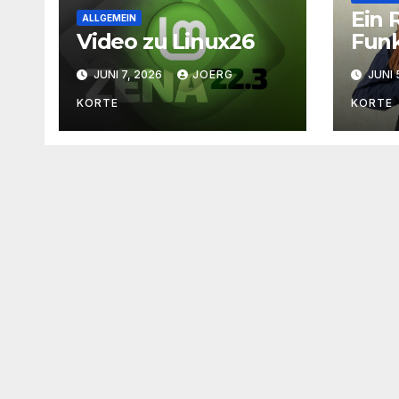
Ein 
ALLGEMEIN
Video zu Linux26
Funk
Dia
JUNI 7, 2026
JOERG
JUNI 
KORTE
KORTE