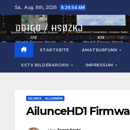
Zum
Sa.. Aug. 8th, 2026
8:26:54 AM
Inhalt
springen
STARTSEITE
AMATEURFUNK
SSTV BILDERARCHIV
IMPRESSUM
AILUNCE
ALLGEMEIN
AilunceHD1 Firmwar
Von
Joerg Korte