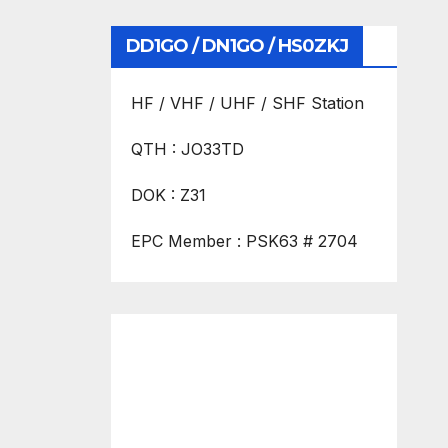
DD1GO / DN1GO / HS0ZKJ
HF / VHF / UHF / SHF Station
QTH : JO33TD
DOK : Z31
EPC Member : PSK63 # 2704